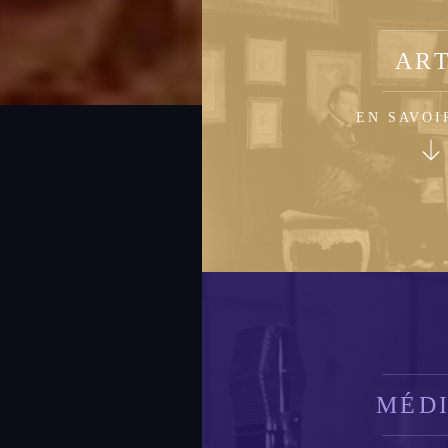
AR
EN SAVOI
MÉD