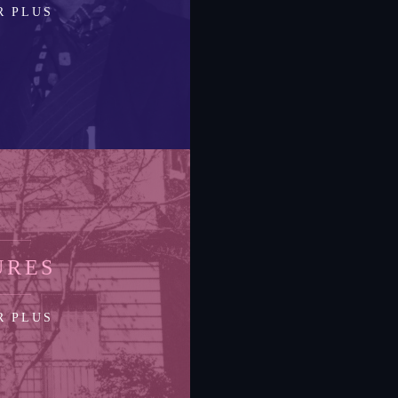
R PLUS
URES
R PLUS