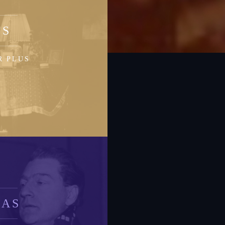
TS
R PLUS
IAS