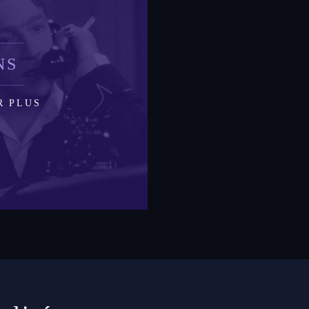
NS
R PLUS